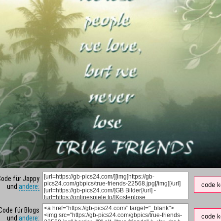
Code für Jappy
code k
und
andere:
Code für Blogs
code k
und
andere: