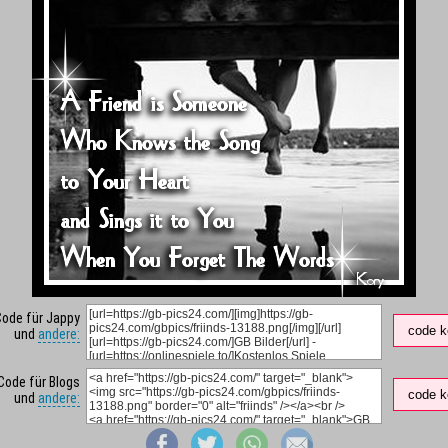
Code für Jappy
code k
und
andere:
Code für Blogs
code k
und
andere: