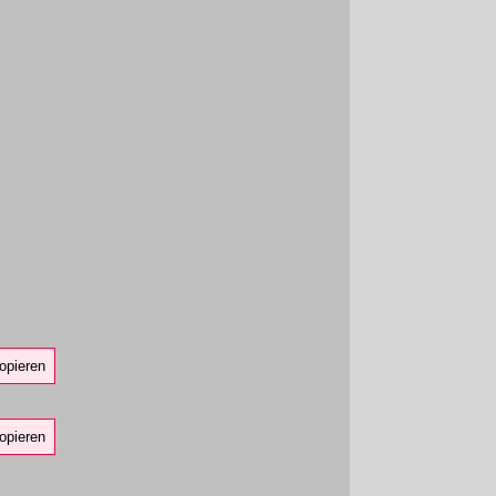
opieren
opieren