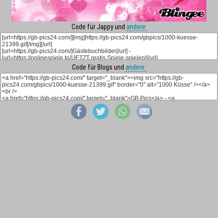
Code für Jappy und
andere:
Code für Blogs und
andere: