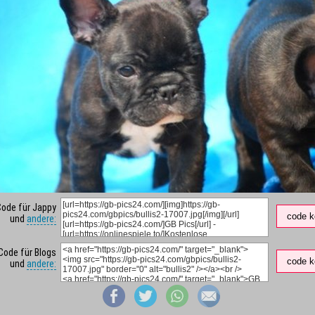
Code für Jappy
code k
und
andere:
Code für Blogs
code k
und
andere: