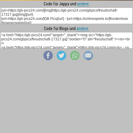
Code für Jappy und
andere:
Code für Blogs und
andere: