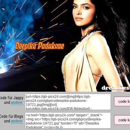
Code für Jappy
code k
und
andere:
Code für Blogs
code k
und
andere: