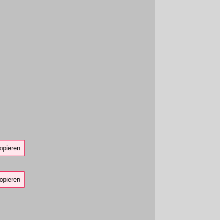
opieren
opieren