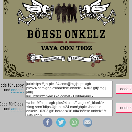
Code für Jappy
code k
und
andere:
Code für Blogs
code k
und
andere: