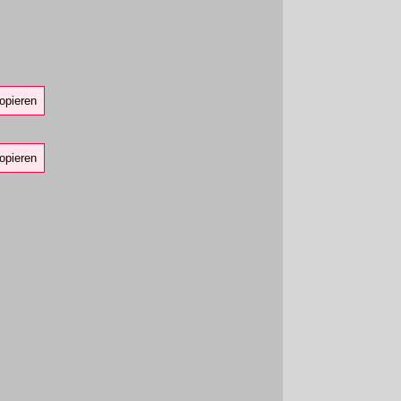
opieren
opieren