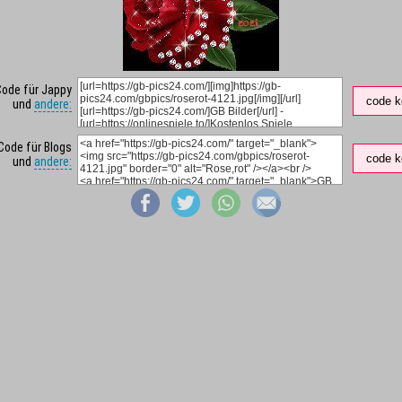
Code für Jappy
code k
und
andere:
Code für Blogs
code k
und
andere: