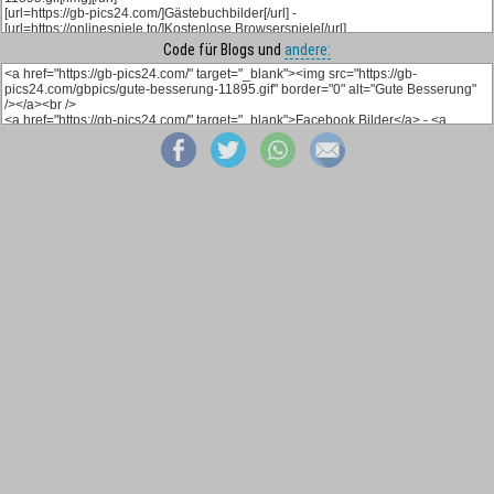
Code für Blogs und
andere: