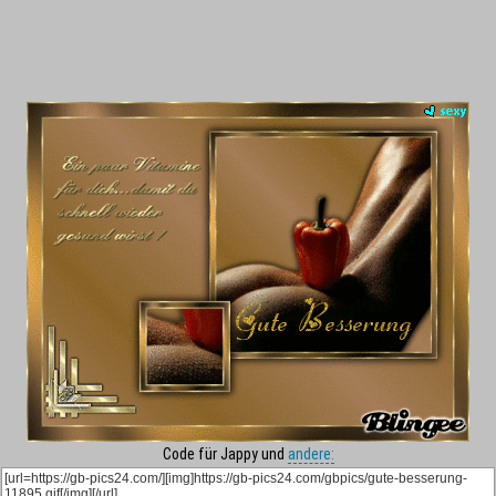
Code für Jappy und
andere: