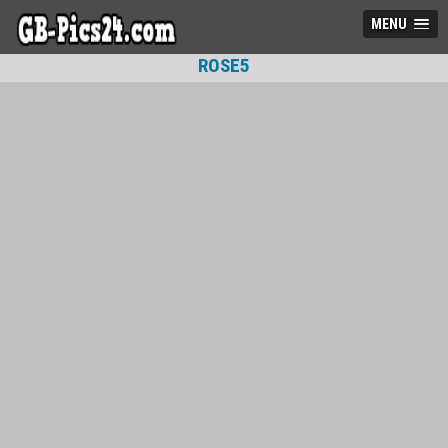
MENU
ROSE5