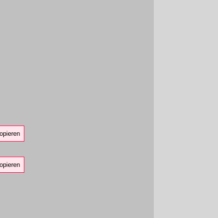
opieren
opieren