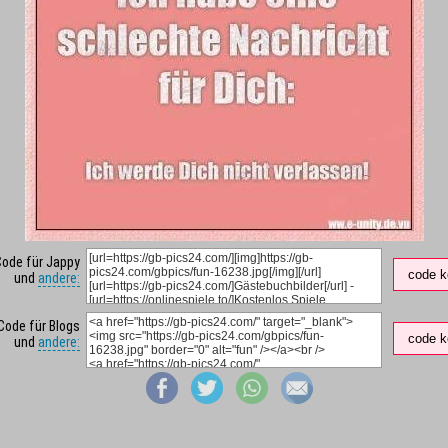
Code für Jappy
code k
und
andere:
Code für Blogs
code k
und
andere: