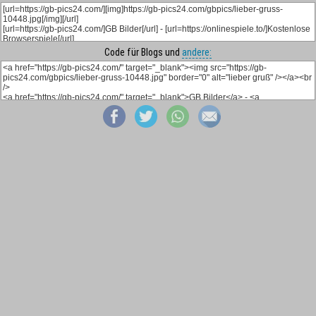
Code für Blogs und
andere: