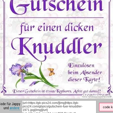
Code für Jappy
code k
und
andere: