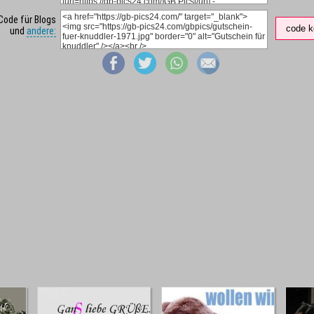
Code für Blogs
code k
und
andere: