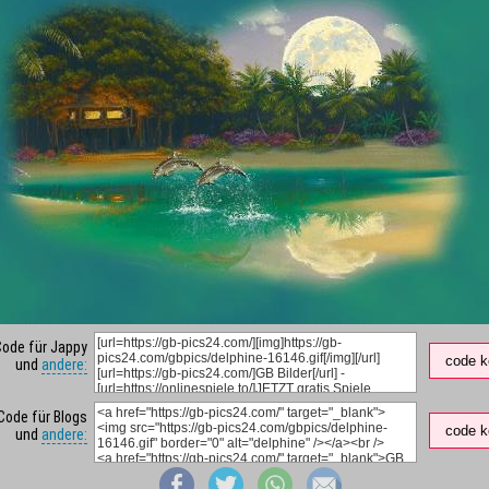
Code für Jappy
code k
und
andere:
Code für Blogs
code k
und
andere: