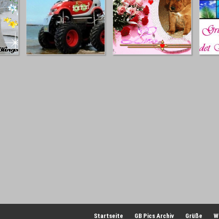
Startseite
GB Pics Archiv
Grüße
W