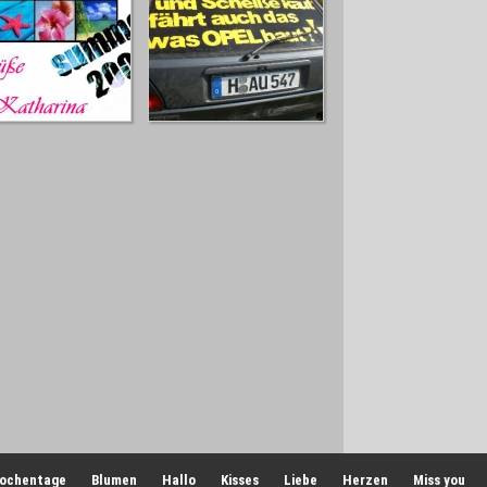
ochentage
Blumen
Hallo
Kisses
Liebe
Herzen
Miss you