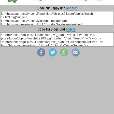
Code für Jappy und
andere:
Code für Blogs und
andere: