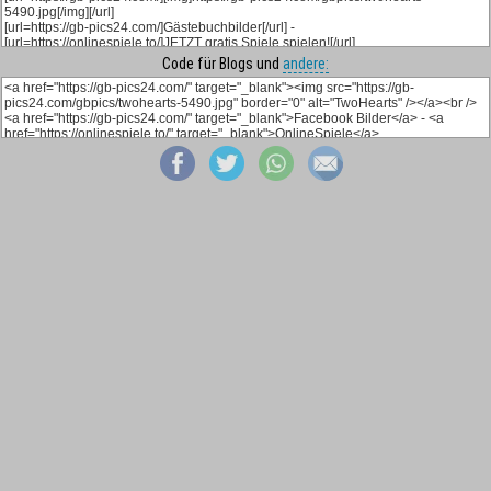
Code für Blogs und
andere: