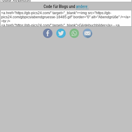
Code für Blogs und
andere: