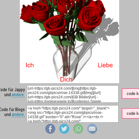
Code für Jappy
code k
und
andere:
Code für Blogs
code k
und
andere: