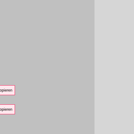
opieren
opieren