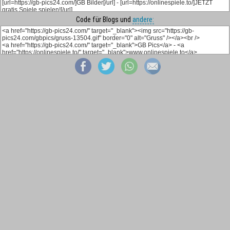
Code für Blogs und
andere: