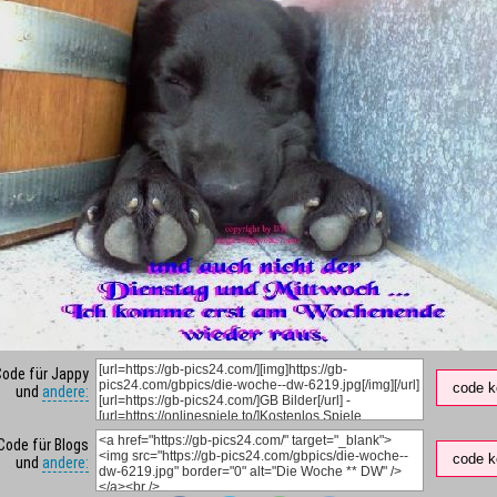
Code für Jappy
code k
und
andere:
Code für Blogs
code k
und
andere: