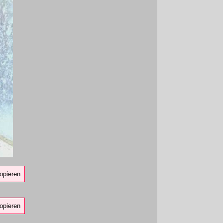
opieren
opieren