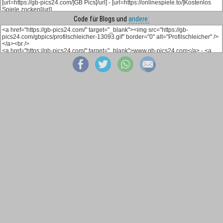
Code für Blogs und
andere: