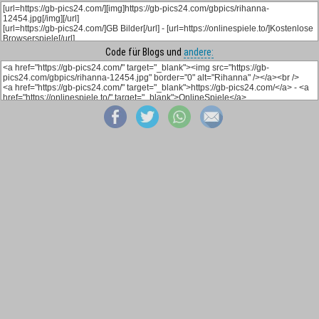
Code für Blogs und
andere: