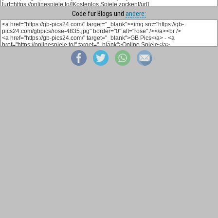
Code für Blogs und
andere: