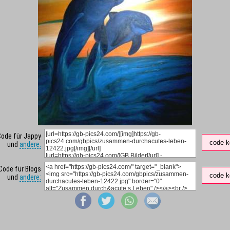
Code für Jappy
code k
und
andere:
Code für Blogs
code k
und
andere: