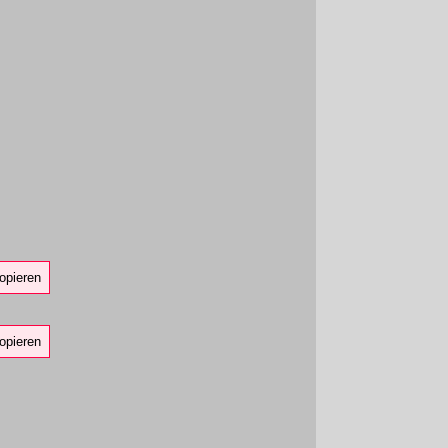
opieren
opieren