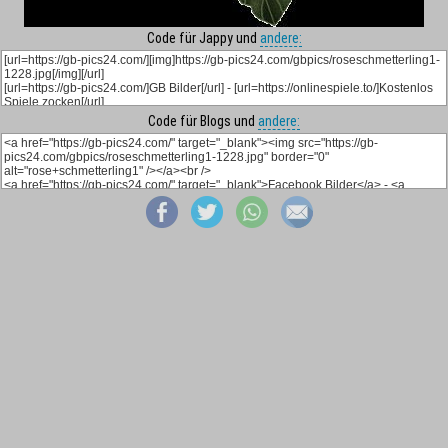
Code für Jappy und
andere:
Code für Blogs und
andere: