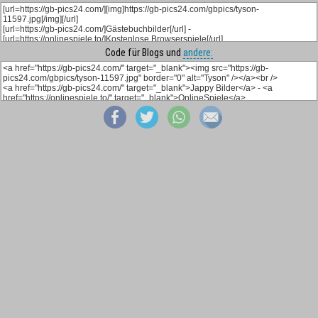
Code für Blogs und
andere: