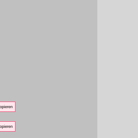
opieren
opieren