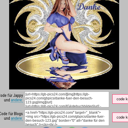
Code für Jappy
code k
und
andere:
Code für Blogs
code k
und
andere: