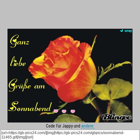
Code für Jappy und
andere: