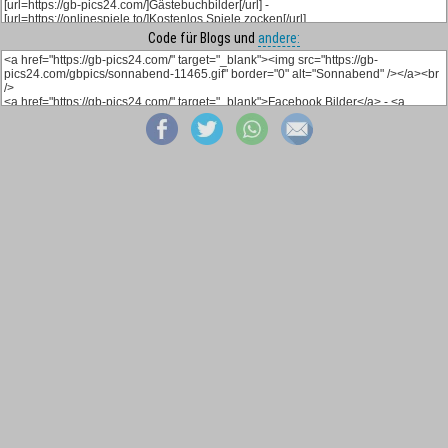
Code für Blogs und
andere: