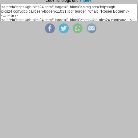
Code für Blogs und
andere: