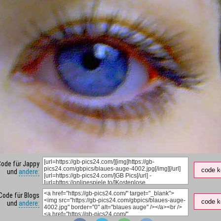
Code für Jappy
code k
und
andere:
Code für Blogs
code k
und
andere: