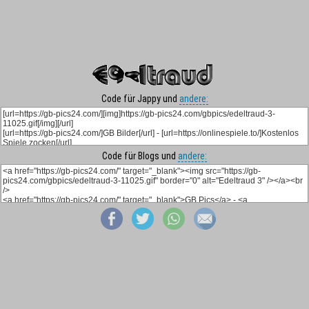
Code für Jappy und
andere:
Code für Blogs und
andere: