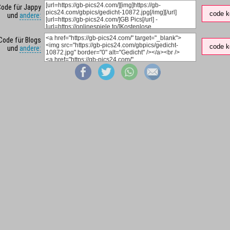
Code für Jappy
code k
und
andere:
Code für Blogs
code k
und
andere: