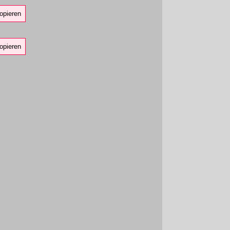
opieren
opieren