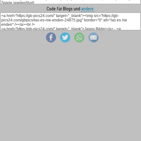
Code für Blogs und
andere: