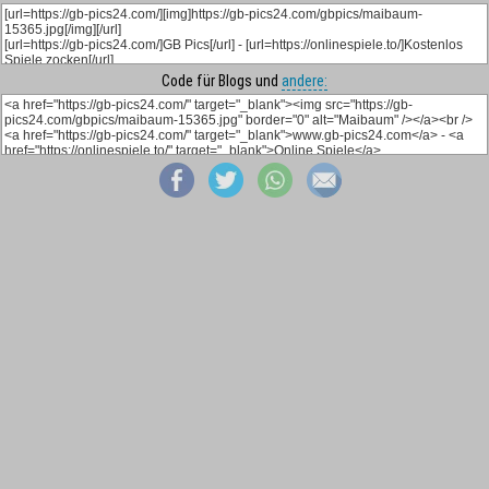
Code für Blogs und
andere: