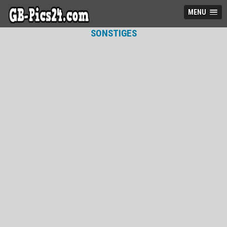
MENU
SONSTIGES