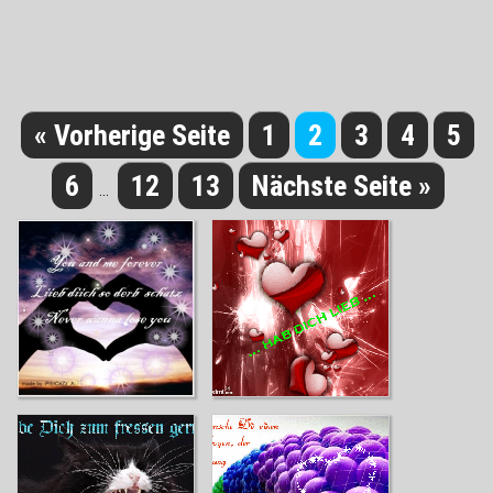
« Vorherige Seite
1
2
3
4
5
6
12
13
Nächste Seite »
...