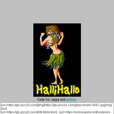
Code für Jappy und
andere: