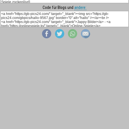
Code für Blogs und
andere: