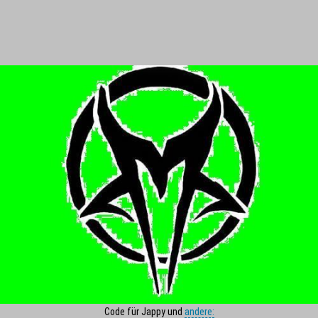
Code für Jappy und
andere: