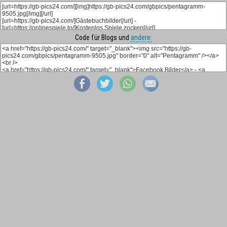
Code für Blogs und
andere: