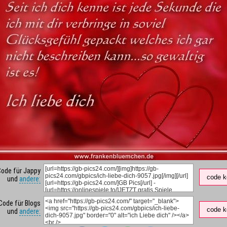
Code für Jappy
code k
und
andere:
Code für Blogs
code k
und
andere: