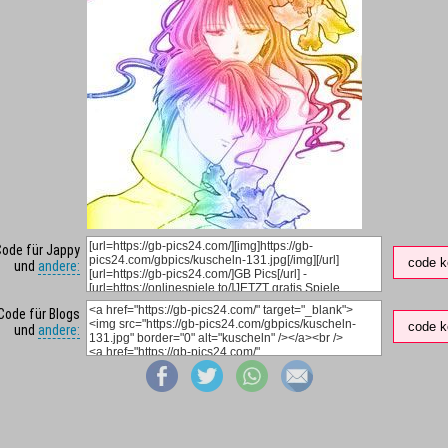
Code für Jappy
code k
und
andere:
Code für Blogs
code k
und
andere: