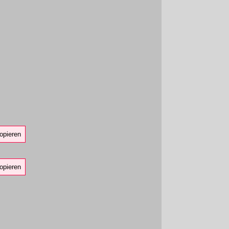
opieren
opieren