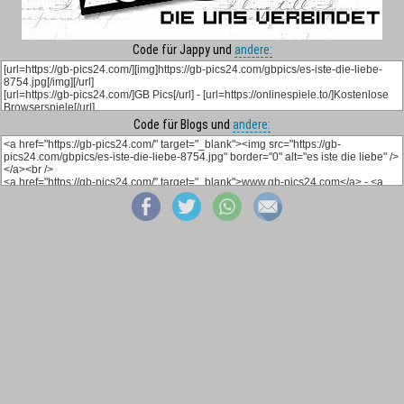
Code für Jappy und
andere:
Code für Blogs und
andere: