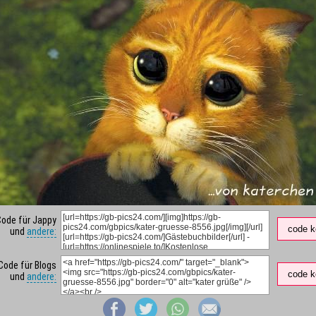
Code für Jappy
code k
und
andere:
Code für Blogs
code k
und
andere: