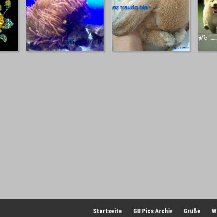
Startseite
GB Pics Archiv
Grüße
W