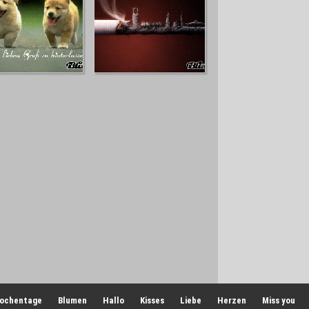
ochentage
Blumen
Hallo
Kisses
Liebe
Herzen
Miss you