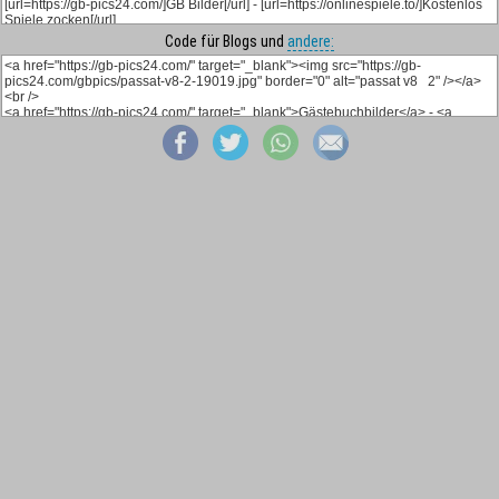
Code für Blogs und
andere: