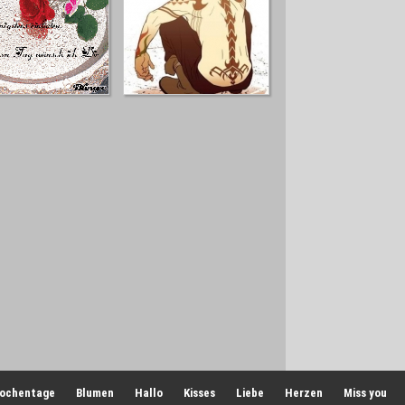
ochentage
Blumen
Hallo
Kisses
Liebe
Herzen
Miss you