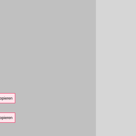
opieren
opieren