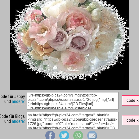
Code für Jappy
code k
und
andere:
Code für Blogs
code k
und
andere: