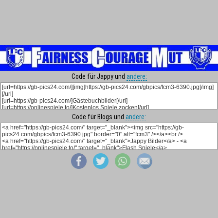
Code für Jappy und
andere:
Code für Blogs und
andere: