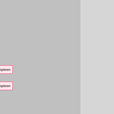
opieren
opieren