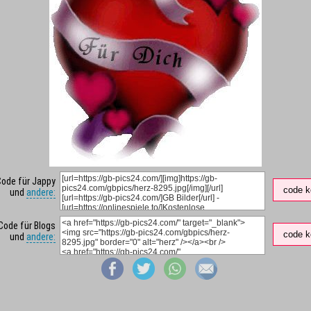
Code für Jappy
code k
und
andere:
Code für Blogs
code k
und
andere: