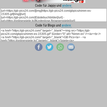
Code für Jappy und
andere:
Code für Blogs und
andere: