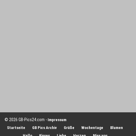
© 2026 GB-Pics24.com -
Impressum
Startseite
GB Pics Archiv
Grüße
Wochentage
Blumen
Hallo
Kisses
Liebe
Herzen
Miss you