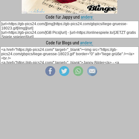
Code für Jappy und
andere:
Code für Blogs und
andere: