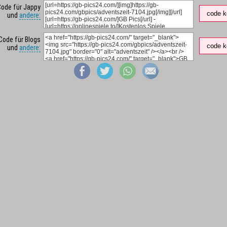
Code für Jappy
code k
und
andere:
Code für Blogs
code k
und
andere: