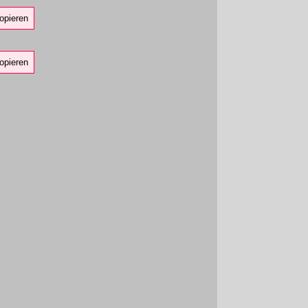
opieren
opieren